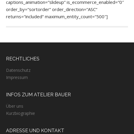
captions_animation=“slideup“ is_ecommerce_enabled=“0″
order_by=“sortorder“ order_direction=“ASC“
returns=“included“ maximum_entity_count=“500″]
RECHTLICHES
Datenschutz
Impressum
INFOS ZUM ATELIER BAUER
Über uns
Kurzbiographie
ADRESSE UND KONTAKT