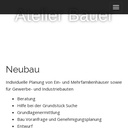
H
W
Atelier Bauer
a
e
u
i
p
t
t
e
m
r
e
z
n
u
ü
m
I
n
Neubau
h
a
l
Individuelle Planung von Ein- und Mehrfamilienhäuser sowie
t
für Gewerbe- und Industriebauten
Beratung
Hilfe bei der Grundstück Suche
Grundlagenermittlung
Bau Voranfrage und Genehmigungsplanung
Entwurf