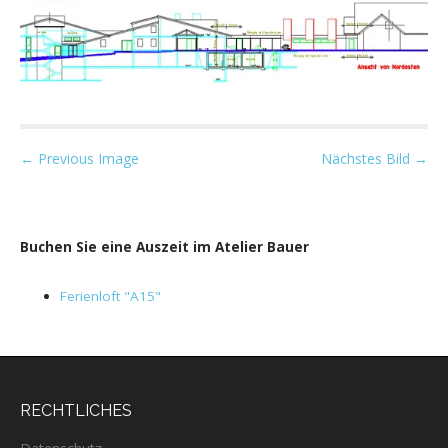
P
← Previous Image
Nächstes Bild →
o
s
t
Buchen Sie eine Auszeit im Atelier Bauer
n
a
Ferienloft "A15"
v
i
g
a
RECHTLICHES
t
i