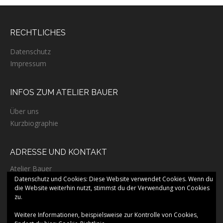
g
a
RECHTLICHES
t
i
Datenschutz
o
Impressum
n
INFOS ZUM ATELIER BAUER
Über uns
Kurzbiographie
ADRESSE UND KONTAKT
Atelier Bauer
Mußmächerstraße 15
Datenschutz und Cookies: Diese Website verwendet Cookies. Wenn du
97650 Fladungen
die Website weiterhin nutzt, stimmst du der Verwendung von Cookies
zu.
Fon: +49 (0) 9778 74800 40
E-Mail: online-kontakt@atelier-bauer.de
Weitere Informationen, beispielsweise zur Kontrolle von Cookies,