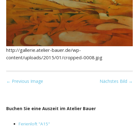
http://gallerie.atelier-bauer.de/wp-
content/uploads/2015/01/cropped-0008.jpg
P
← Previous Image
Nächstes Bild →
o
s
t
Buchen Sie eine Auszeit im Atelier Bauer
n
a
Ferienloft "A15"
v
i