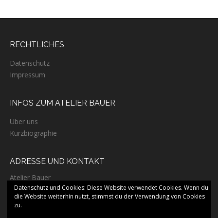
i
g
a
RECHTLICHES
t
i
Datenschutz
o
Impressum
n
INFOS ZUM ATELIER BAUER
Über uns
Kurzbiographie
ADRESSE UND KONTAKT
Atelier Bauer
Mußmächerstraße 15
Datenschutz und Cookies: Diese Website verwendet Cookies. Wenn du
97650 Fladungen
die Website weiterhin nutzt, stimmst du der Verwendung von Cookies
zu.
Fon: +49 (0) 9778 74800 40