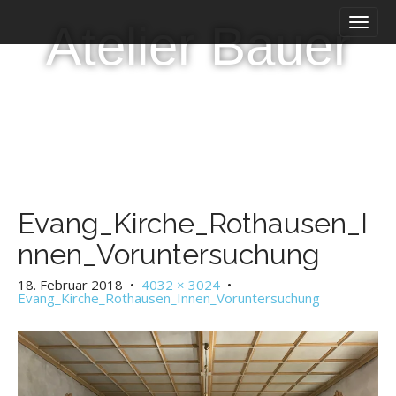
H
W
Atelier Bauer
a
e
u
i
p
t
t
e
m
r
e
z
n
u
ü
m
I
n
h
Evang_Kirche_Rothausen_I
a
nnen_Voruntersuchung
l
t
18. Februar 2018
•
4032 × 3024
•
Evang_Kirche_Rothausen_Innen_Voruntersuchung