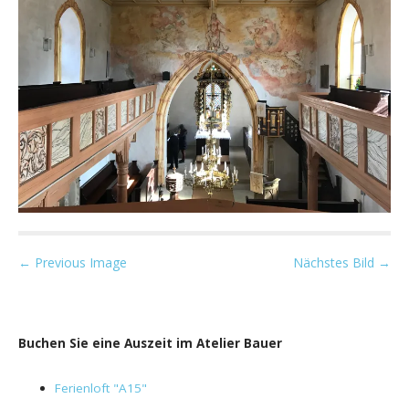
P
← Previous Image
Nächstes Bild →
o
s
t
Buchen Sie eine Auszeit im Atelier Bauer
n
a
Ferienloft "A15"
v